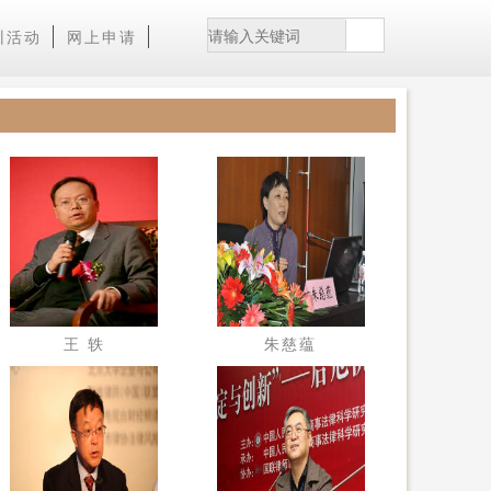
训活动
网上申请
王 轶
朱慈蕴