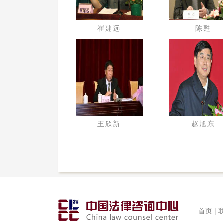
崔建远
陈甦
王欣新
赵旭东
首页 |