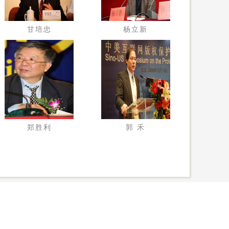
甘培忠
杨立新
郑胜利
郭 禾