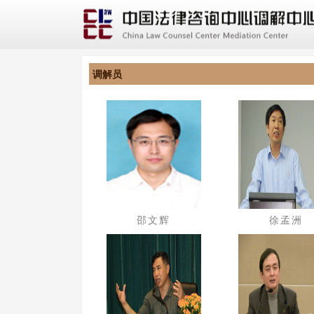
调解员
邵文辉
徐孟洲