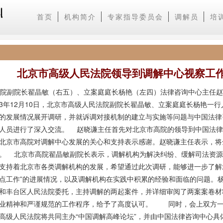
首页
机构简介
专家指导委员会
调解员
培
北京市高级人民法院领导到调解中心视察工
院副院长翟晶敏（右五）、立案庭庭长杨艳（左四）法律咨询中心主任赵
3年12月10日，北京市高级人民法院副院长翟晶敏、立案庭庭长杨艳一
的发展情况展开调研，并就诉调对接机制的建立与实施等问题与中国法律
人员进行了深入交流。 赵晓谦主任首先对北京市高院的领导到中国法律
北京市高院对调解中心发展的关心和支持表示感谢。赵晓谦主任表示，将
。 北京市高院翟晶敏副院长表示，调解机构为解决纠纷、缓解司法资源
支持着北京市各类调解机构的发展，希望通过此次调研，能够进一步了解
点工作”的进展情况，以及调解机构在实践中积累的经验和面临的问题。
和丰台区人民法院委托，主持调解的两起案件，并详细审阅了两案案卷材
专业精神和严谨规范的工作程序，给予了高度认可。 同时，会上双方一
高级人民法院将共同主办“中国调解高峰论坛”，并由中国法律咨询中心具